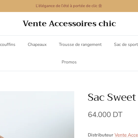
L’élégance de l’été à portée de clic 🌼
Vente Accessoires chic
couffins
Chapeaux
Trousse de rangement
Sac de sport
Promos
Sac Sweet
64.000 DT
Distributeur
Vente Acces