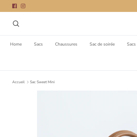
Passer
au
contenu
Recherche
Home
Sacs
Chaussures
Sac de soirée
Sacs 
Accueil
Sac Sweet Mini