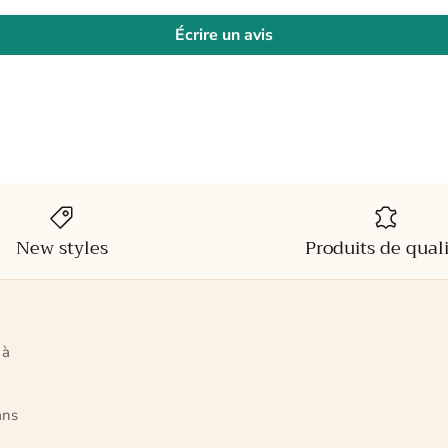
Écrire un avis
New styles
Produits de qual
 à
ans