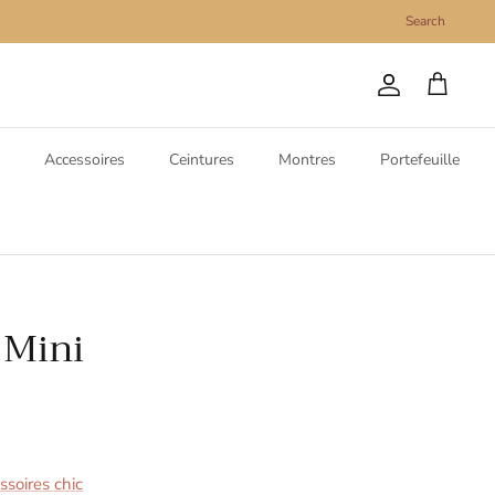
Search
Compte
Panier
Accessoires
Ceintures
Montres
Portefeuille
 Mini
soires chic