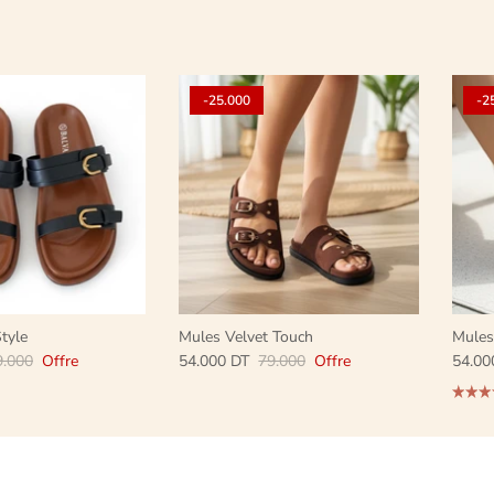
-25.000
-2
tyle
Mules Velvet Touch
Mules
9.000
Offre
54.000 DT
79.000
Offre
54.00