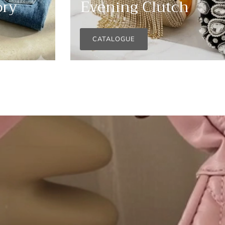
ory
Evening Clutch
CATALOGUE