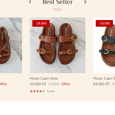
Best Seller
TOUS
-25.000
-25.000
Mules Capri Style
Mules Capri S
ffre
54.000 DT
79.000
Offre
54.000 DT
7
3 avis