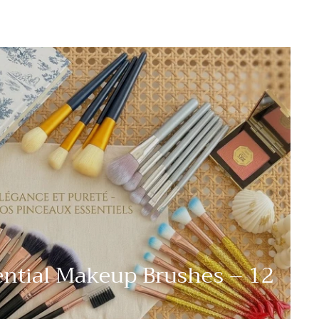
tial Makeup Brushes – 12
s