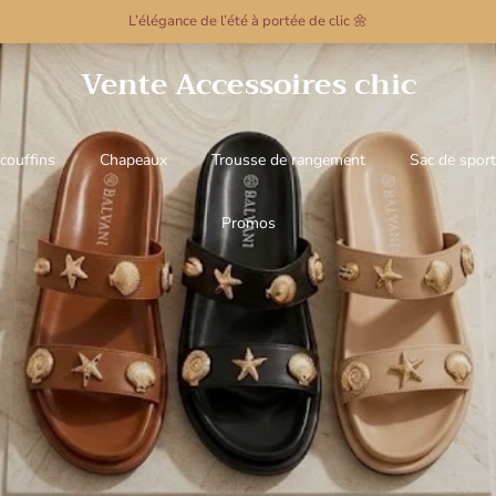
L’élégance de l’été à portée de clic 🌼
Vente Accessoires chic
couffins
Chapeaux
Trousse de rangement
Sac de sport
Promos