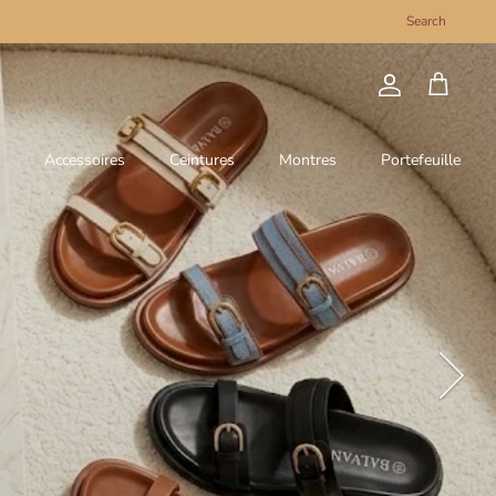
Search
Compte
Panier
Accessoires
Ceintures
Montres
Portefeuille