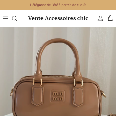
Passer
L’élégance de l’été à portée de clic 🌼
au
contenu
Vente Accessoires chic
Sacs à main
Porte clé
Montres pour femmes
Colliers
Montre pour hommes
Bracelets
Barrettes Cheveux
Boucles d'oreilles