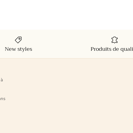
New styles
Produits de qual
 à
ans