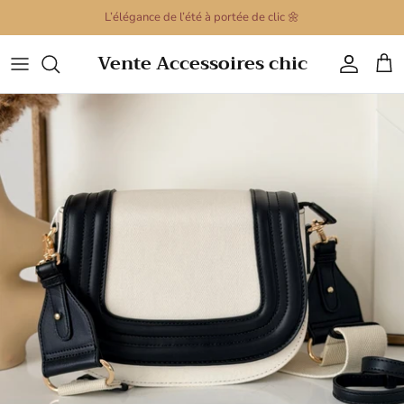
Passer
L’élégance de l’été à portée de clic 🌼
au
contenu
Vente Accessoires chic
Sacs à main
Porte clé
Montres pour femmes
Colliers
Montre pour hommes
Bracelets
Barrettes Cheveux
Boucles d'oreilles