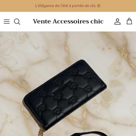
Passer
L’élégance de l’été à portée de clic 🌼
au
contenu
Vente Accessoires chic
Sacs à main
Porte clé
Montres pour femmes
Colliers
Montre pour hommes
Bracelets
Barrettes Cheveux
Boucles d'oreilles