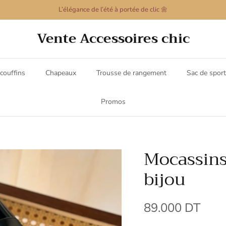
L’élégance de l’été à portée de clic 🌼
Vente Accessoires chic
couffins
Chapeaux
Trousse de rangement
Sac de sport
Promos
Mocassins
bijou
89.000 DT