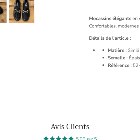
Mocassins élégants
en s
Confortables, modernes et
Détails de l’article :
Matière
: Simil
Semelle
: Épai
Référence
: 52
Avis Clients
5.00 sur 5