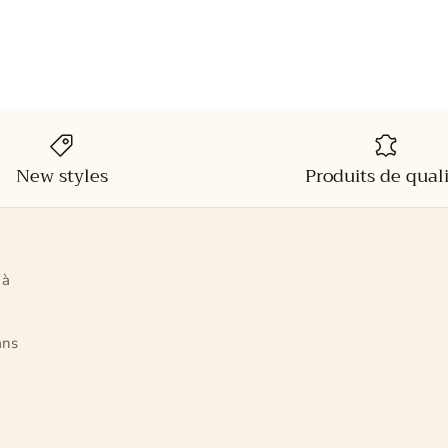
New styles
Produits de qual
 à
ans