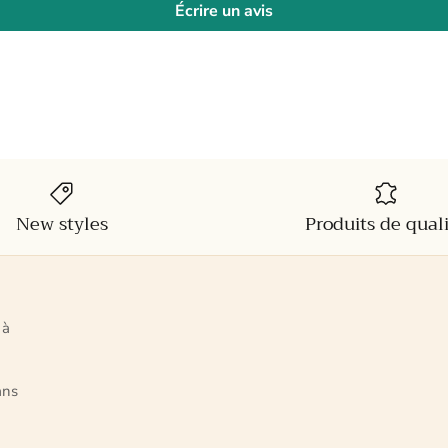
Écrire un avis
New styles
Produits de qual
 à
ans