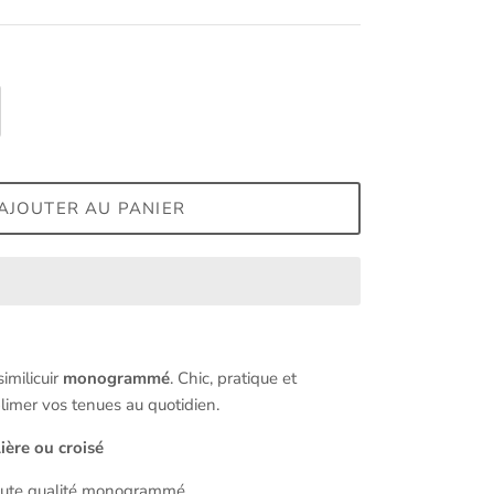
AJOUTER AU PANIER
imilicuir
monogrammé
. Chic, pratique et
limer vos tenues au quotidien.
ière ou croisé
haute qualité monogrammé.