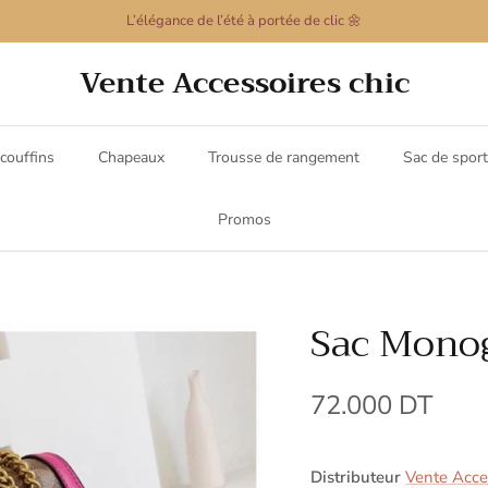
L’élégance de l’été à portée de clic 🌼
Vente Accessoires chic
couffins
Chapeaux
Trousse de rangement
Sac de sport
Promos
Sac Mono
72.000 DT
Distributeur
Vente Acces