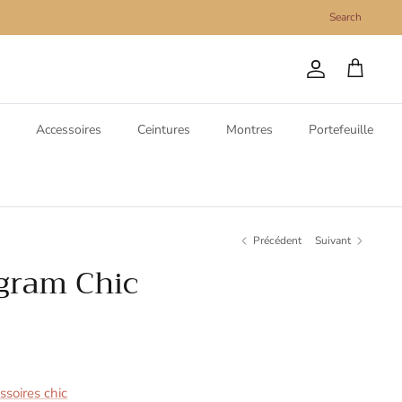
Search
Compte
Panier
Accessoires
Ceintures
Montres
Portefeuille
Précédent
Suivant
gram Chic
soires chic