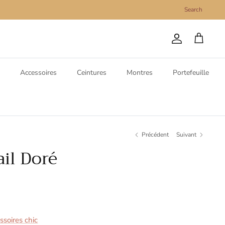
Search
Compte
Panier
Accessoires
Ceintures
Montres
Portefeuille
Précédent
Suivant
ail Doré
soires chic