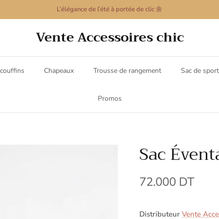
L’élégance de l’été à portée de clic 🌼
Vente Accessoires chic
couffins
Chapeaux
Trousse de rangement
Sac de sport
Promos
Sac Évent
72.000 DT
Distributeur
Vente Acces