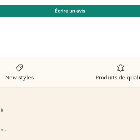
Écrire un avis
New styles
Produits de qual
 à
ans