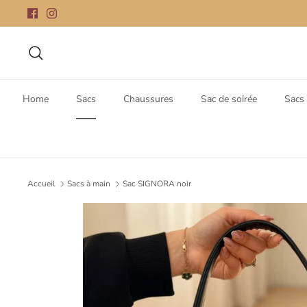
Passer
au
contenu
Recherche
Home
Sacs
Chaussures
Sac de soirée
Sacs 
Accueil
Sacs à main
Sac SIGNORA noir