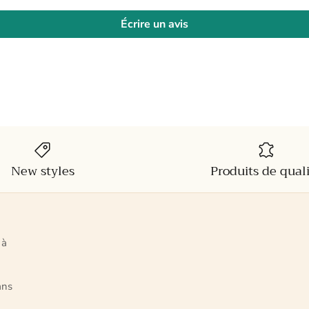
Écrire un avis
New styles
Produits de qual
 à
ans