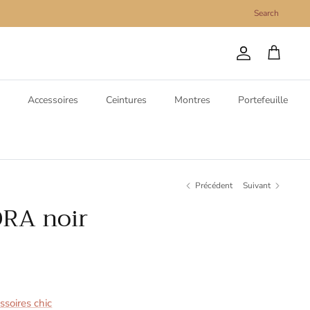
Search
Compte
Panier
Accessoires
Ceintures
Montres
Portefeuille
Précédent
Suivant
ORA noir
soires chic