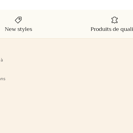
New styles
Produits de qual
 à
ans