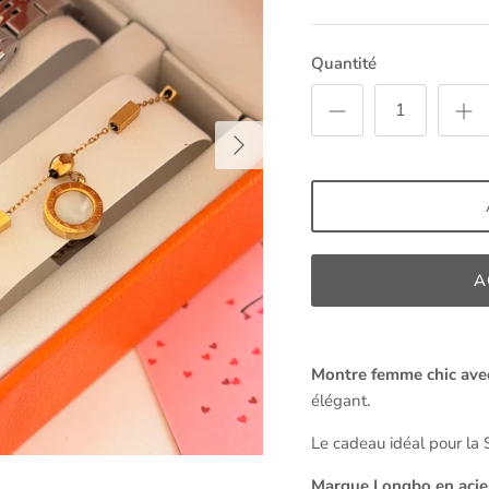
Quantité
A
Montre femme chic avec
élégant.
Le cadeau idéal pour la Sa
Marque Longbo en acie