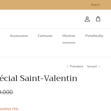
Search
Compte
Panier
Accessoires
Ceintures
Montres
Portefeuille
Précédent
Suivant
écial Saint-Valentin
9.000
soires chic