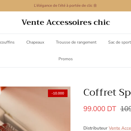
L’élégance de l’été à portée de clic 🌼
Vente Accessoires chic
couffins
Chapeaux
Trousse de rangement
Sac de sport
Promos
Coffret Sp
-10.000
99.000 DT
10
Distributeur
Vente Acces